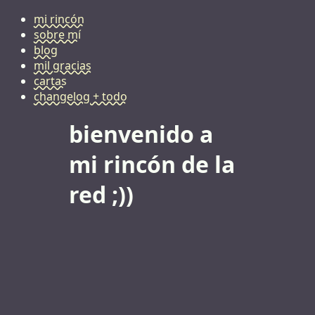
mi rincón
sobre mí
blog
mil gracias
cartas
changelog + todo
bienvenido a
mi rincón de la
red ;))